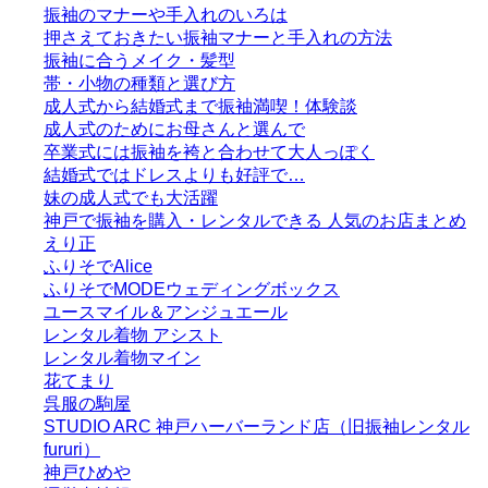
振袖のマナーや手入れのいろは
押さえておきたい振袖マナーと手入れの方法
振袖に合うメイク・髪型
帯・小物の種類と選び方
成人式から結婚式まで振袖満喫！体験談
成人式のためにお母さんと選んで
卒業式には振袖を袴と合わせて大人っぽく
結婚式ではドレスよりも好評で…
妹の成人式でも大活躍
神戸で振袖を購入・レンタルできる 人気のお店まとめ
えり正
ふりそでAlice
ふりそでMODEウェディングボックス
ユースマイル＆アンジュエール
レンタル着物 アシスト
レンタル着物マイン
花てまり
呉服の駒屋
STUDIO ARC 神戸ハーバーランド店（旧振袖レンタル
fururi）
神戸ひめや