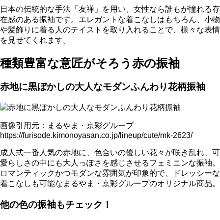
日本の伝統的な手法「友禅」を用い、女性なら誰もが憧れる存
在感のある振袖です。エレガントな着こなしはもちろん、小物
や髪飾りに着る人のテイストを取り入れることで、様々な表情
を見せてくれます。
種類豊富な意匠がそろう赤の振袖
赤地に黒ぼかしの大人なモダンふんわり花柄振袖
画像引用元：まるやま・京彩グループ
https://furisode.kimonoyasan.co.jp/lineup/cute/mk-2623/
成人式一番人気の赤地に、色合いの優しい花々が咲き乱れ、可
愛らしさの中にも大人っぽさを感じさせるフェミニンな振袖。
ロマンティックかつモダンな雰囲気が印象的で、ドレッシーな
着こなしも可能なまるやま・京彩グループのオリジナル商品。
他の色の振袖もチェック！