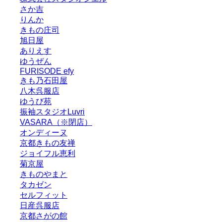
さか吉
りんか
きもの庄司
旭日屋
ありえす
ゆうぜん
FURISODE efy
きも乃石田屋
八木呉服店
ゆうび苑
振袖スタジオLuvri
VASARA（※閉店）
オンディーヌ
京都きもの友禅
ジョイフル恵利
菊京屋
きものやまと
タカゼン
セルフィット
日産呉服店
京都さがの館