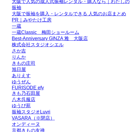
大阪で人気の成人式振袖レンタル・購入なら｜わたしの
振袖
大阪で振袖を購入・レンタルできる 人気のお店まとめ
PR｜みやたけ工房
一蔵
一蔵Classic 梅田ショールーム
Best-Anniversary GINZA 雅 大阪店
株式会社スタジオシエル
さか吉
りんか
きもの庄司
旭日屋
ありえす
ゆうぜん
FURISODE efy
きも乃石田屋
八木呉服店
ゆうび苑
振袖スタジオLuvri
VASARA（※閉店）
オンディーヌ
京都きもの友禅