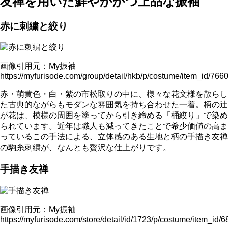
友禅を用いた鮮やかかつ上品な振袖
赤に刺繍と絞り
画像引用元：My振袖
https://myfurisode.com/group/detail/hkb/p/costume/item_id/766
赤・萌黄色・白・紫の市松取りの中に、様々な花文様を散らし
た古典的ながらもモダンな雰囲気を持ち合わせた一着。柄の辻
が花は、模様の周囲を塗ってから引き締める「桶絞り」で染め
られています。近年は職人も減ってきたことで希少価値の高ま
っているこの手法による、立体感のある生地と柄の手描き友禅
の駒糸刺繍が、なんとも贅沢な仕上がりです。
手描き友禅
画像引用元：My振袖
https://myfurisode.com/store/detail/id/1723/p/costume/item_id/