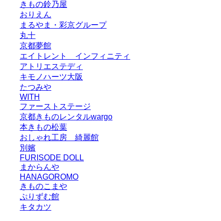
きもの鈴乃屋
おりえん
まるやま・彩京グループ
丸十
京都夢館
エイトレント インフィニティ
アトリエステディ
キモノハーツ大阪
たつみや
WITH
ファーストステージ
京都きものレンタルwargo
本きもの松葉
おしゃれ工房 綺麗館
別嬪
FURISODE DOLL
まからんや
HANAGOROMO
きものこまや
ぷりずむ館
キタカツ