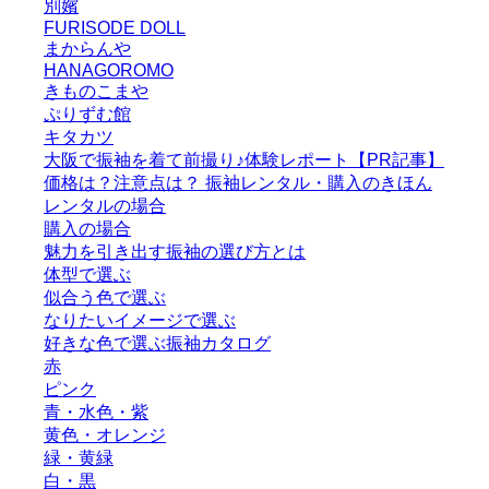
別嬪
FURISODE DOLL
まからんや
HANAGOROMO
きものこまや
ぷりずむ館
キタカツ
大阪で振袖を着て前撮り♪体験レポート【PR記事】
価格は？注意点は？ 振袖レンタル・購入のきほん
レンタルの場合
購入の場合
魅力を引き出す振袖の選び方とは
体型で選ぶ
似合う色で選ぶ
なりたいイメージで選ぶ
好きな色で選ぶ振袖カタログ
赤
ピンク
青・水色・紫
黄色・オレンジ
緑・黄緑
白・黒