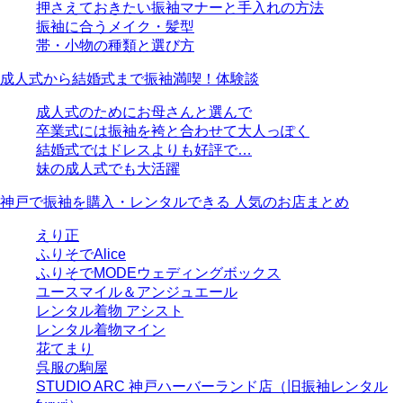
押さえておきたい振袖マナーと手入れの方法
振袖に合うメイク・髪型
帯・小物の種類と選び方
成人式から結婚式まで振袖満喫！体験談
成人式のためにお母さんと選んで
卒業式には振袖を袴と合わせて大人っぽく
結婚式ではドレスよりも好評で…
妹の成人式でも大活躍
神戸で振袖を購入・レンタルできる 人気のお店まとめ
えり正
ふりそでAlice
ふりそでMODEウェディングボックス
ユースマイル＆アンジュエール
レンタル着物 アシスト
レンタル着物マイン
花てまり
呉服の駒屋
STUDIO ARC 神戸ハーバーランド店（旧振袖レンタル