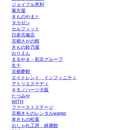
ジョイフル恵利
菊京屋
きものやまと
タカゼン
セルフィット
日産呉服店
京都さがの館
きもの鈴乃屋
おりえん
まるやま・彩京グループ
丸十
京都夢館
エイトレント インフィニティ
アトリエステディ
キモノハーツ大阪
たつみや
WITH
ファーストステージ
京都きものレンタルwargo
本きもの松葉
おしゃれ工房 綺麗館