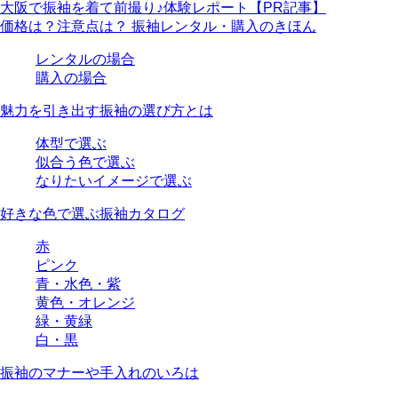
大阪で振袖を着て前撮り♪体験レポート【PR記事】
価格は？注意点は？ 振袖レンタル・購入のきほん
レンタルの場合
購入の場合
魅力を引き出す振袖の選び方とは
体型で選ぶ
似合う色で選ぶ
なりたいイメージで選ぶ
好きな色で選ぶ振袖カタログ
赤
ピンク
青・水色・紫
黄色・オレンジ
緑・黄緑
白・黒
振袖のマナーや手入れのいろは