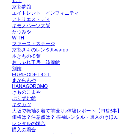
丸十
京都夢館
エイトレント インフィニティ
アトリエステディ
キモノハーツ大阪
たつみや
WITH
ファーストステージ
京都きものレンタルwargo
本きもの松葉
おしゃれ工房 綺麗館
別嬪
FURISODE DOLL
まからんや
HANAGOROMO
きものこまや
ぷりずむ館
キタカツ
大阪で振袖を着て前撮り♪体験レポート【PR記事】
価格は？注意点は？ 振袖レンタル・購入のきほん
レンタルの場合
購入の場合