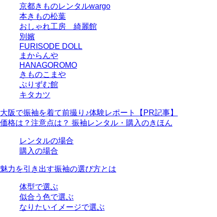
京都きものレンタルwargo
本きもの松葉
おしゃれ工房 綺麗館
別嬪
FURISODE DOLL
まからんや
HANAGOROMO
きものこまや
ぷりずむ館
キタカツ
大阪で振袖を着て前撮り♪体験レポート【PR記事】
価格は？注意点は？ 振袖レンタル・購入のきほん
レンタルの場合
購入の場合
魅力を引き出す振袖の選び方とは
体型で選ぶ
似合う色で選ぶ
なりたいイメージで選ぶ