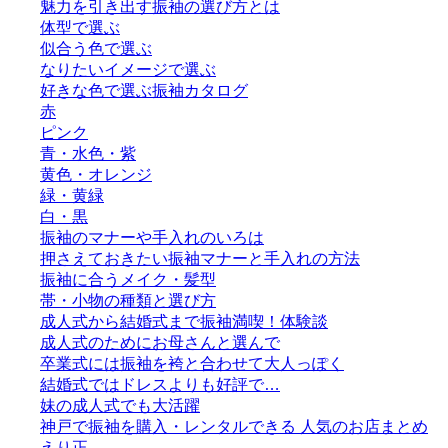
魅力を引き出す振袖の選び方とは
体型で選ぶ
似合う色で選ぶ
なりたいイメージで選ぶ
好きな色で選ぶ振袖カタログ
赤
ピンク
青・水色・紫
黄色・オレンジ
緑・黄緑
白・黒
振袖のマナーや手入れのいろは
押さえておきたい振袖マナーと手入れの方法
振袖に合うメイク・髪型
帯・小物の種類と選び方
成人式から結婚式まで振袖満喫！体験談
成人式のためにお母さんと選んで
卒業式には振袖を袴と合わせて大人っぽく
結婚式ではドレスよりも好評で…
妹の成人式でも大活躍
神戸で振袖を購入・レンタルできる 人気のお店まとめ
えり正