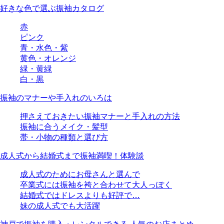
好きな色で選ぶ振袖カタログ
赤
ピンク
青・水色・紫
黄色・オレンジ
緑・黄緑
白・黒
振袖のマナーや手入れのいろは
押さえておきたい振袖マナーと手入れの方法
振袖に合うメイク・髪型
帯・小物の種類と選び方
成人式から結婚式まで振袖満喫！体験談
成人式のためにお母さんと選んで
卒業式には振袖を袴と合わせて大人っぽく
結婚式ではドレスよりも好評で…
妹の成人式でも大活躍