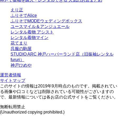
神戸で振袖を購入・レンタルできる 人気のお店まとめ
えり正
ふりそでAlice
ふりそでMODEウェディングボックス
ユースマイル＆アンジュエール
レンタル着物 アシスト
レンタル着物マイン
花てまり
呉服の駒屋
STUDIO ARC 神戸ハーバーランド店（旧振袖レンタル
fururi）
神戸ひめや
運営者情報
サイトマップ
このサイトの情報は2019年9月時点のものです。掲載されてい
る画像や口コミなどは削除されている可能性がございますの
で、最新情報については各お店の公式サイトをご覧ください。
無断転用禁止
(Unauthorized copying prohibited.)