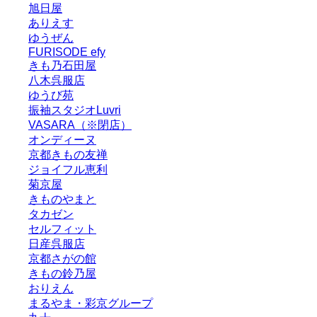
旭日屋
ありえす
ゆうぜん
FURISODE efy
きも乃石田屋
八木呉服店
ゆうび苑
振袖スタジオLuvri
VASARA（※閉店）
オンディーヌ
京都きもの友禅
ジョイフル恵利
菊京屋
きものやまと
タカゼン
セルフィット
日産呉服店
京都さがの館
きもの鈴乃屋
おりえん
まるやま・彩京グループ