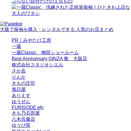
大阪で振袖を購入・レンタルできる 人気のお店まとめ
PR｜みやたけ工房
一蔵
一蔵Classic 梅田ショールーム
Best-Anniversary GINZA 雅 大阪店
株式会社スタジオシエル
さか吉
りんか
きもの庄司
旭日屋
ありえす
ゆうぜん
FURISODE efy
きも乃石田屋
八木呉服店
ゆうび苑