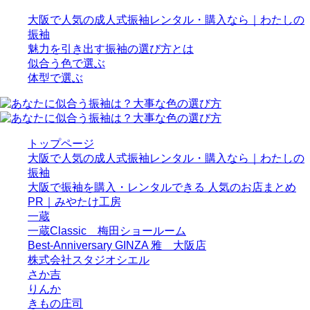
大阪で人気の成人式振袖レンタル・購入なら｜わたしの
振袖
魅力を引き出す振袖の選び方とは
似合う色で選ぶ
体型で選ぶ
トップページ
大阪で人気の成人式振袖レンタル・購入なら｜わたしの
振袖
大阪で振袖を購入・レンタルできる 人気のお店まとめ
PR｜みやたけ工房
一蔵
一蔵Classic 梅田ショールーム
Best-Anniversary GINZA 雅 大阪店
株式会社スタジオシエル
さか吉
りんか
きもの庄司