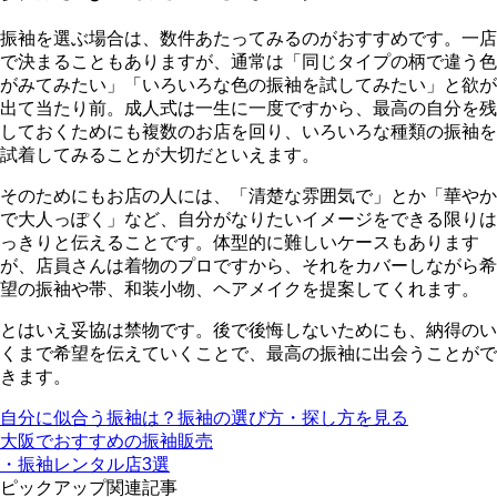
振袖を選ぶ場合は、数件あたってみるのがおすすめです。一店
で決まることもありますが、通常は「同じタイプの柄で違う色
がみてみたい」「いろいろな色の振袖を試してみたい」と欲が
出て当たり前。成人式は一生に一度ですから、最高の自分を残
しておくためにも複数のお店を回り、いろいろな種類の振袖を
試着してみることが大切だといえます。
そのためにも
お店の人には、「清楚な雰囲気で」とか「華やか
で大人っぽく」など、自分がなりたいイメージをできる限りは
っきりと伝える
ことです。体型的に難しいケースもあります
が、店員さんは着物のプロですから、それをカバーしながら希
望の振袖や帯、和装小物、ヘアメイクを提案してくれます。
とはいえ妥協は禁物です。後で後悔しないためにも、納得のい
くまで希望を伝えていくことで、最高の振袖に出会うことがで
きます。
自分に似合う振袖は？振袖の選び方・探し方を見る
大阪でおすすめの振袖販売
・振袖レンタル店3選
ピックアップ関連記事