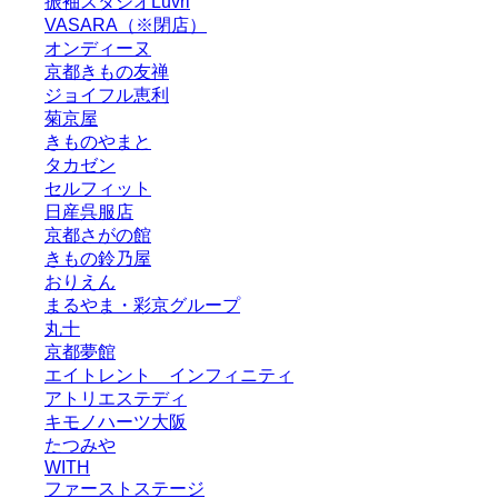
振袖スタジオLuvri
VASARA（※閉店）
オンディーヌ
京都きもの友禅
ジョイフル恵利
菊京屋
きものやまと
タカゼン
セルフィット
日産呉服店
京都さがの館
きもの鈴乃屋
おりえん
まるやま・彩京グループ
丸十
京都夢館
エイトレント インフィニティ
アトリエステディ
キモノハーツ大阪
たつみや
WITH
ファーストステージ