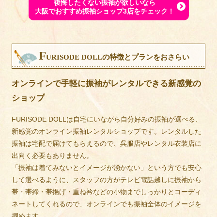
後悔したくない振袖が欲しいなら
大阪でおすすめ振袖ショップ3店をチェック！
F
URISODE DOLLの特徴とプランをおさらい
オンラインで手軽に振袖がレンタルできる新感覚の
ショップ
FURISODE DOLLは自宅にいながら自分好みの振袖が選べる、
新感覚のオンライン振袖レンタルショップです。レンタルした
振袖は宅配で届けてもらえるので、呉服店やレンタル衣装店に
出向く必要もありません。
「振袖は着てみないとイメージが湧かない」という方でも安心
して選べるように、スタッフの方がテレビ電話越しに振袖から
帯・帯締・帯揚げ・重ね衿などの小物までしっかりとコーディ
ネートしてくれるので、オンラインでも振袖全体のイメージを
掴めます。