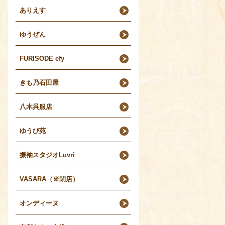
ありえす
ゆうぜん
FURISODE efy
きも乃石田屋
八木呉服店
ゆうび苑
振袖スタジオLuvri
VASARA（※閉店）
オンディーヌ