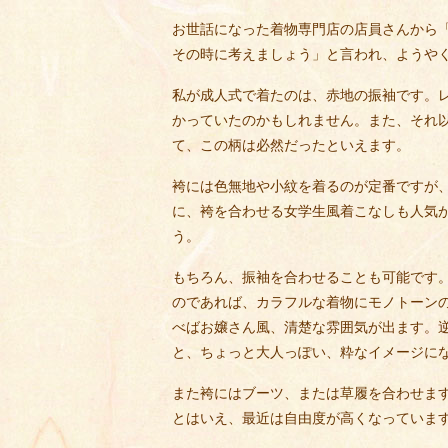
お世話になった着物専門店の店員さんから
その時に考えましょう」と言われ、ようや
私が成人式で着たのは、赤地の振袖です。
かっていたのかもしれません。また、それ
て、この柄は必然だったといえます。
袴には色無地や小紋を着るのが定番ですが
に、袴を合わせる女学生風着こなしも人気
う。
もちろん、振袖を合わせることも可能です
のであれば、カラフルな着物にモノトーン
べばお嬢さん風、清楚な雰囲気が出ます。
と、ちょっと大人っぽい、粋なイメージに
また袴にはブーツ、または草履を合わせま
とはいえ、最近は自由度が高くなっていま