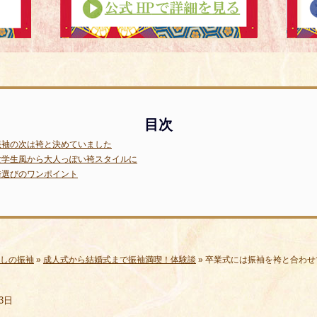
振袖の次は袴と決めていました
女学生風から大人っぽい袴スタイルに
袴選びのワンポイント
しの振袖
»
成人式から結婚式まで振袖満喫！体験談
»
卒業式には振袖を袴と合わせ
3日