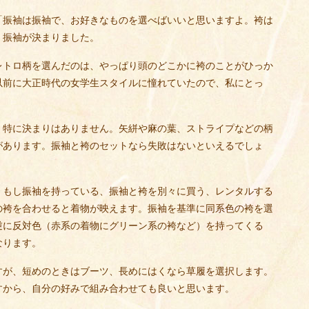
「振袖は振袖で、お好きなものを選べばいいと思いますよ。袴は
く振袖が決まりました。
レトロ柄を選んだのは、やっぱり頭のどこかに袴のことがひっか
以前に大正時代の女学生スタイルに憧れていたので、私にとっ
、特に決まりはありません。矢絣や麻の葉、ストライプなどの柄
があります。振袖と袴のセットなら失敗はないといえるでしょ
。もし振袖を持っている、振袖と袴を別々に買う、レンタルする
の袴を合わせると着物が映えます。振袖を基準に同系色の袴を選
逆に反対色（赤系の着物にグリーン系の袴など）を持ってくる
なります。
すが、短めのときはブーツ、長めにはくなら草履を選択します。
すから、自分の好みで組み合わせても良いと思います。