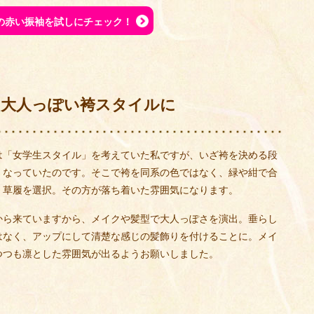
の赤い振袖を試しにチェック！
ら大人っぽい袴スタイルに
は「女学生スタイル」を考えていた私ですが、いざ袴を決める段
くなっていたのです。そこで袴を同系の色ではなく、緑や紺で合
く草履を選択。その方が落ち着いた雰囲気になります。
から来ていますから、メイクや髪型で大人っぽさを演出。垂らし
はなく、アップにして清楚な感じの髪飾りを付けることに。メイ
つつも凛とした雰囲気が出るようお願いしました。