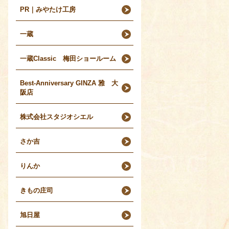
PR｜みやたけ工房
一蔵
一蔵Classic 梅田ショールーム
Best-Anniversary GINZA 雅 大
阪店
株式会社スタジオシエル
さか吉
りんか
きもの庄司
旭日屋