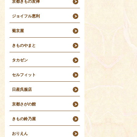
京都きもの友禅
ジョイフル恵利
菊京屋
きものやまと
タカゼン
セルフィット
日産呉服店
京都さがの館
きもの鈴乃屋
おりえん