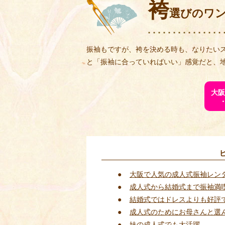
袴
選びのワ
振袖もですが、袴を決める時も、なりたい
と「振袖に合っていればいい」感覚だと、
大阪
大阪で人気の成人式振袖レン
成人式から結婚式まで振袖満
結婚式ではドレスよりも好評
成人式のためにお母さんと選
妹の成人式でも大活躍