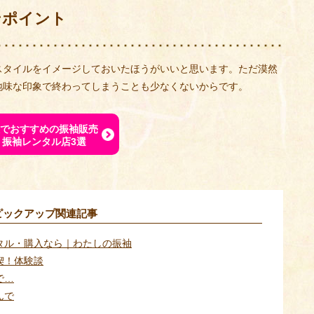
ンポイント
スタイルをイメージしておいたほうがいいと思います。ただ漠然
地味な印象で終わってしまうことも少なくないからです。
でおすすめの振袖販売
・振袖レンタル店3選
ピックアップ関連記事
タル・購入なら｜わたしの振袖
喫！体験談
で…
んで