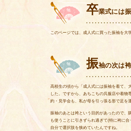
卒
業式には
このページでは、成人式に買った振袖を大
振
袖の次は
高校生の頃から「成人式には振袖を着て、大
した。ですから、あちこちの呉服店や着物
約・見学会も、私が母を引っ張る形で足を
振袖のあとは袴という目的があったので、
も使うことに引きずられ過ぎて(特に袴に合
自分で選択肢を狭めていたんですね。